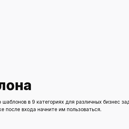
ельство и ремонт
 доставки
ан или кафе
я техника
 и интерьер
имость
лона
ика и финансы
овые услуги
ю шаблонов в 9 категориях для различных бизнес за
а и здоровье
е после входа начните им пользоваться.
и фитнес