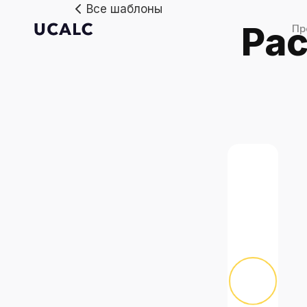
Все шаблоны
Шаблон «Расчёт нормы калорий»
Рас
Пр
Преим
Приме
Шабло
Цены
Галере
Все ша
Популя
Автосе