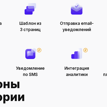
зация мероприятий
а
Шаблон из
Отправка email-
3 страниц
уведомлений
Уведомление
Интеграция
по SMS
аналитики
п
оны
ории