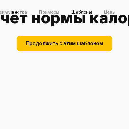
чёт нормы кало
еимущества
Примеры
Шаблоны
Цены
Вход
Регистрация
ущества
Продолжить с этим шаблоном
ры
ны
я шаблонов
блоны
рные
рвис