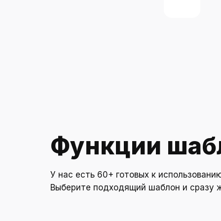
Строит
Служба
Рестор
Бытова
Мебель
Недвиж
Функции шаб
Эконом
Клининг
У нас есть 60+ готовых к использовани
Красот
Выберите подходящий шаблон и сразу ж
Спорт 