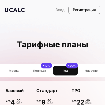
Вход
Регистрация
Тарифные планы
-10%
-20%
Месяц
Полгода
Год
Навечно
Базовый
Стандарт
ПРО
y.e.
4
.00
y.e.
9
.60
y.e.
22
.40
/мес
/мес
/мес