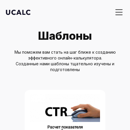
Рег
Шаблоны
Преимуще
Примеры
Мы поможем вам стать на шаг ближе к созданию
эффективного онлайн-калькулятора.
Шаблоны
Созданные нами шаблоны тщательно изучены и
подготовлены
Цены
Галерея 
Все шаблон
Популярные
Автосерви
Строительс